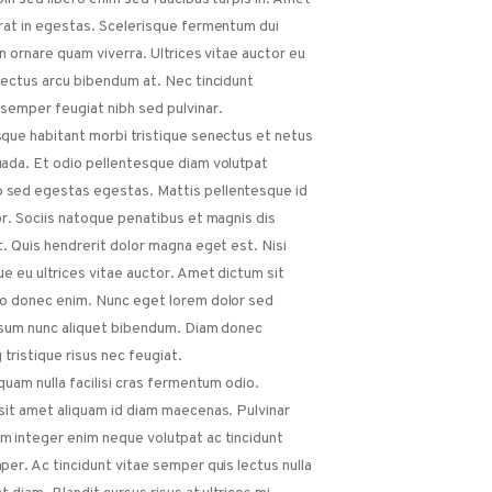
rat in egestas. Scelerisque fermentum dui
in ornare quam viverra. Ultrices vitae auctor eu
lectus arcu bibendum at. Nec tincidunt
semper feugiat nibh sed pulvinar.
que habitant morbi tristique senectus et netus
ada. Et odio pellentesque diam volutpat
sed egestas egestas. Mattis pellentesque id
or. Sociis natoque penatibus et magnis dis
t. Quis hendrerit dolor magna eget est. Nisi
ue eu ultrices vitae auctor. Amet dictum sit
o donec enim. Nunc eget lorem dolor sed
psum nunc aliquet bibendum. Diam donec
 tristique risus nec feugiat.
iquam nulla facilisi cras fermentum odio.
sit amet aliquam id diam maecenas. Pulvinar
 integer enim neque volutpat ac tincidunt
per. Ac tincidunt vitae semper quis lectus nulla