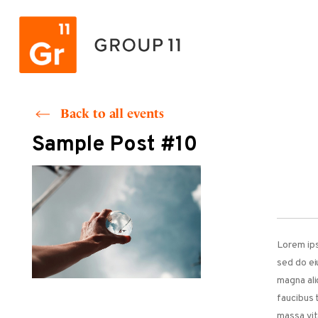
Skip
to
content
Back to all events
Sample Post #10
Lorem ips
sed do ei
magna ali
faucibus t
massa vit