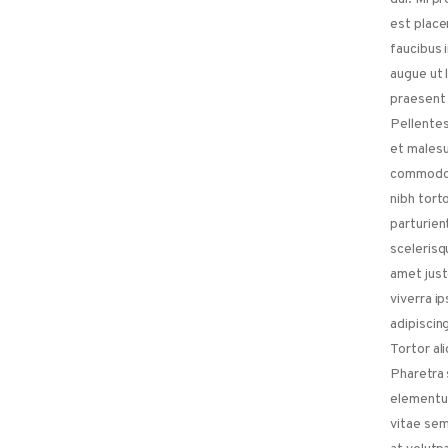
est place
faucibus 
augue ut 
praesent 
Pellentes
et malesu
commodo 
nibh tort
parturien
scelerisq
amet just
viverra i
adipiscing
Tortor al
Pharetra 
elementum
vitae sem