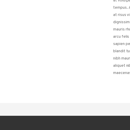
at volutpa
tempus. A
at risus v
dignissim
mauris rh
arcu feli
sapien pe
blandit tu
nibh maur
aliquet n
maecena