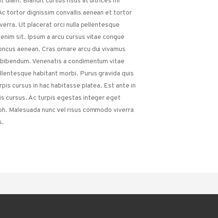
t diam. Blandit cursus risus at ultrices mi
c tortor dignissim convallis aenean et tortor
iverra. Ut placerat orci nulla pellentesque
 enim sit. Ipsum a arcu cursus vitae congue
oncus aenean. Cras ornare arcu dui vivamus
s bibendum. Venenatis a condimentum vitae
llentesque habitant morbi. Purus gravida quis
rpis cursus in hac habitasse platea. Est ante in
is cursus. Ac turpis egestas integer eget
ibh. Malesuada nunc vel risus commodo viverra
s.