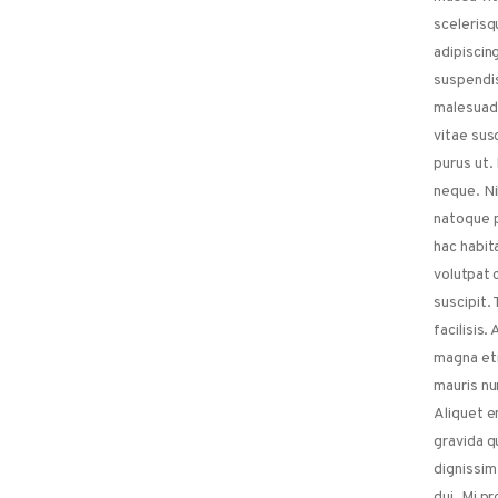
scelerisq
adipiscin
suspendis
malesuada
vitae susc
purus ut.
neque. Ni
natoque p
hac habit
volutpat 
suscipit.
facilisis.
magna et
mauris nu
Aliquet e
gravida q
dignissim
dui. Mi p