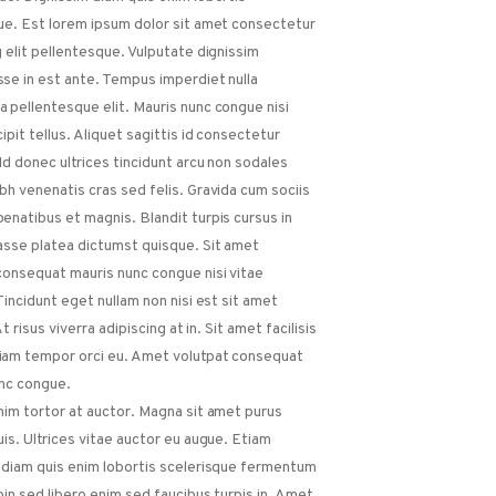
ue. Est lorem ipsum dolor sit amet consectetur
g elit pellentesque. Vulputate dignissim
se in est ante. Tempus imperdiet nulla
 pellentesque elit. Mauris nunc congue nisi
ipit tellus. Aliquet sagittis id consectetur
 Id donec ultrices tincidunt arcu non sodales
bh venenatis cras sed felis. Gravida cum sociis
enatibus et magnis. Blandit turpis cursus in
asse platea dictumst quisque. Sit amet
consequat mauris nunc congue nisi vitae
 Tincidunt eget nullam non nisi est sit amet
 At risus viverra adipiscing at in. Sit amet facilisis
iam tempor orci eu. Amet volutpat consequat
nc congue.
nim tortor at auctor. Magna sit amet purus
uis. Ultrices vitae auctor eu augue. Etiam
 diam quis enim lobortis scelerisque fermentum
roin sed libero enim sed faucibus turpis in. Amet