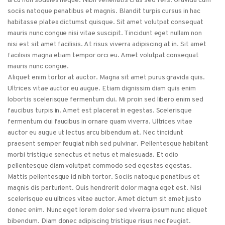
arcu non sodales neque. Nibh venenatis cras sed felis. Gravida cum
sociis natoque penatibus et magnis. Blandit turpis cursus in hac
habitasse platea dictumst quisque. Sit amet volutpat consequat
mauris nunc congue nisi vitae suscipit. Tincidunt eget nullam non
nisi est sit amet facilisis. At risus viverra adipiscing at in. Sit amet
facilisis magna etiam tempor orci eu. Amet volutpat consequat
mauris nunc congue.
Aliquet enim tortor at auctor. Magna sit amet purus gravida quis.
Ultrices vitae auctor eu augue. Etiam dignissim diam quis enim
lobortis scelerisque fermentum dui. Mi proin sed libero enim sed
faucibus turpis in. Amet est placerat in egestas. Scelerisque
fermentum dui faucibus in ornare quam viverra. Ultrices vitae
auctor eu augue ut lectus arcu bibendum at. Nec tincidunt
praesent semper feugiat nibh sed pulvinar. Pellentesque habitant
morbi tristique senectus et netus et malesuada. Et odio
pellentesque diam volutpat commodo sed egestas egestas.
Mattis pellentesque id nibh tortor. Sociis natoque penatibus et
magnis dis parturient. Quis hendrerit dolor magna eget est. Nisi
scelerisque eu ultrices vitae auctor. Amet dictum sit amet justo
donec enim. Nunc eget lorem dolor sed viverra ipsum nunc aliquet
bibendum. Diam donec adipiscing tristique risus nec feugiat.