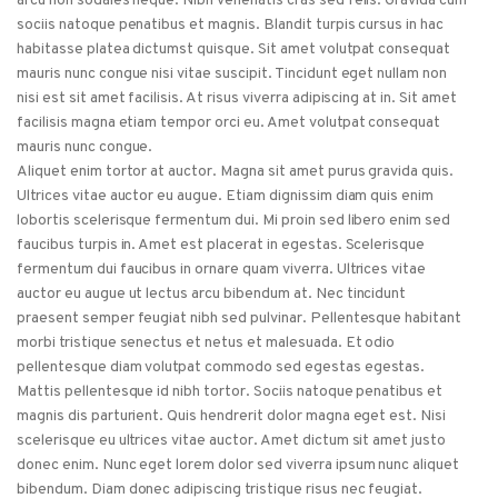
arcu non sodales neque. Nibh venenatis cras sed felis. Gravida cum
sociis natoque penatibus et magnis. Blandit turpis cursus in hac
habitasse platea dictumst quisque. Sit amet volutpat consequat
mauris nunc congue nisi vitae suscipit. Tincidunt eget nullam non
nisi est sit amet facilisis. At risus viverra adipiscing at in. Sit amet
facilisis magna etiam tempor orci eu. Amet volutpat consequat
mauris nunc congue.
Aliquet enim tortor at auctor. Magna sit amet purus gravida quis.
Ultrices vitae auctor eu augue. Etiam dignissim diam quis enim
lobortis scelerisque fermentum dui. Mi proin sed libero enim sed
faucibus turpis in. Amet est placerat in egestas. Scelerisque
fermentum dui faucibus in ornare quam viverra. Ultrices vitae
auctor eu augue ut lectus arcu bibendum at. Nec tincidunt
praesent semper feugiat nibh sed pulvinar. Pellentesque habitant
morbi tristique senectus et netus et malesuada. Et odio
pellentesque diam volutpat commodo sed egestas egestas.
Mattis pellentesque id nibh tortor. Sociis natoque penatibus et
magnis dis parturient. Quis hendrerit dolor magna eget est. Nisi
scelerisque eu ultrices vitae auctor. Amet dictum sit amet justo
donec enim. Nunc eget lorem dolor sed viverra ipsum nunc aliquet
bibendum. Diam donec adipiscing tristique risus nec feugiat.